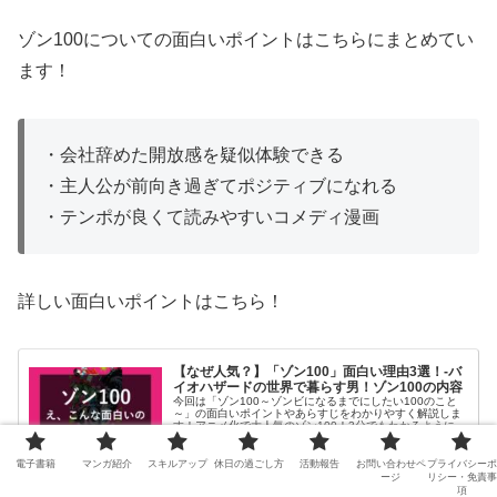
ゾン100についての面白いポイントはこちらにまとめてい
ます！
・会社辞めた開放感を疑似体験できる
・主人公が前向き過ぎてポジティブになれる
・テンポが良くて読みやすいコメディ漫画
詳しい面白いポイントはこちら！
【なぜ人気？】「ゾン100」面白い理由3選！-バ
イオハザードの世界で暮らす男！ゾン100の内容
今回は「ゾン100～ゾンビになるまでにしたい100のこと
～」の面白いポイントやあらすじをわかりやすく解説しま
す！アニメ化で大人気のゾン100！3分でもわかるようにま
とめました！漫画「ゾン100」を読もうか迷っている方や
仕事の疲れをリフレッシュしたい方は是非こちらの記事を
comic-daigaku.com
2023.07.25
参考にしてください！お得に読める方法も記載してます
電子書籍
マンガ紹介
スキルアップ
休日の過ごし方
活動報告
お問い合わせペ
プライバシーポ
ージ
リシー・免責事
項