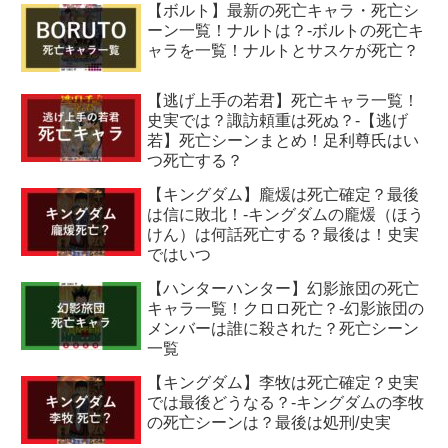
【ボルト】最新の死亡キャラ・死亡シ
ーン一覧！ナルトは？-ボルトの死亡キ
ャラを一覧！ナルトとサスケが死亡？
【逃げ上手の若君】死亡キャラ一覧！
史実では？諏訪頼重は死ぬ？-【逃げ
若】死亡シーンまとめ！足利尊氏はい
つ死亡する？
【キングダム】龐煖は死亡確定？最後
は信に敗北！-キングダムの龐煖（ほう
けん）は何話死亡する？最後は！史実
ではいつ
【ハンターハンター】幻影旅団の死亡
キャラ一覧！クロロ死亡？-幻影旅団の
メンバーは誰に殺された？死亡シーン
一覧
【キングダム】李牧は死亡確定？史実
では最後どうなる？-キングダムの李牧
の死亡シーンは？最後は処刑/史実