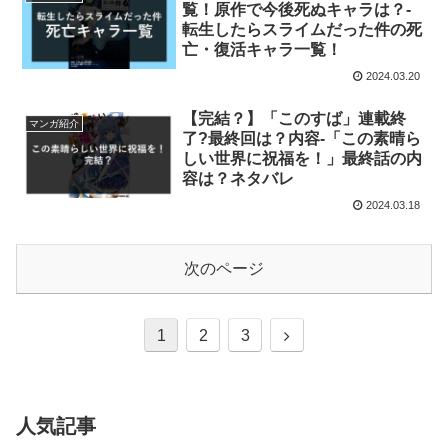
覧！原作で今後死ぬキャラは？-
転生したらスライムだった件の死
亡・復活キャラ一覧！
2024.03.20
【完結？】「このすば」連載終
マンガ紹介
了?最終回は？内容-「この素晴ら
しい世界に祝福を！」最終話の内
容は？ネタバレ
2024.03.18
次のページ
1
2
3
人気記事