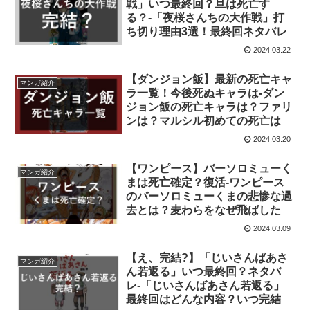
戦」いつ最終回？旦は死亡す
る？-「夜桜さんちの大作戦」打
ち切り理由3選！最終回ネタバレ
2024.03.22
【ダンジョン飯】最新の死亡キャ
マンガ紹介
ラ一覧！今後死ぬキャラは-ダン
ジョン飯の死亡キャラは？ファリ
ンは？マルシル初めての死亡は
2024.03.20
【ワンピース】バーソロミューく
マンガ紹介
まは死亡確定？復活-ワンピース
のバーソロミューくまの悲惨な過
去とは？麦わらをなぜ飛ばした
2024.03.09
【え、完結?】「じいさんばあさ
マンガ紹介
ん若返る」いつ最終回？ネタバ
レ-「じいさんばあさん若返る」
最終回はどんな内容？いつ完結