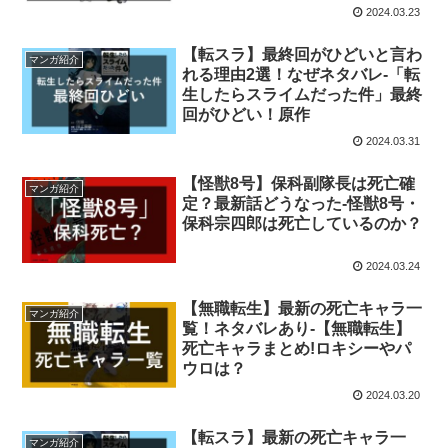
2024.03.23
【転スラ】最終回がひどいと言わ
マンガ紹介
れる理由2選！なぜネタバレ-「転
生したらスライムだった件」最終
回がひどい！原作
2024.03.31
【怪獣8号】保科副隊長は死亡確
マンガ紹介
定？最新話どうなった-怪獣8号・
保科宗四郎は死亡しているのか？
2024.03.24
【無職転生】最新の死亡キャラ一
マンガ紹介
覧！ネタバレあり-【無職転生】
死亡キャラまとめ!ロキシーやパ
ウロは？
2024.03.20
【転スラ】最新の死亡キャラ一
マンガ紹介