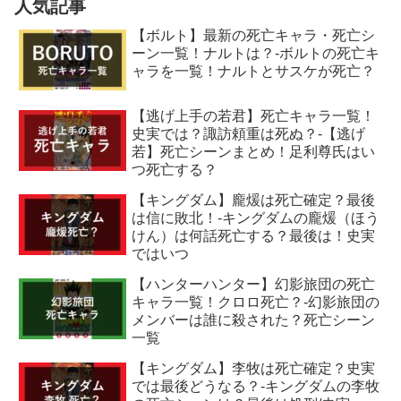
人気記事
【ボルト】最新の死亡キャラ・死亡シ
ーン一覧！ナルトは？-ボルトの死亡キ
ャラを一覧！ナルトとサスケが死亡？
【逃げ上手の若君】死亡キャラ一覧！
史実では？諏訪頼重は死ぬ？-【逃げ
若】死亡シーンまとめ！足利尊氏はい
つ死亡する？
【キングダム】龐煖は死亡確定？最後
は信に敗北！-キングダムの龐煖（ほう
けん）は何話死亡する？最後は！史実
ではいつ
【ハンターハンター】幻影旅団の死亡
キャラ一覧！クロロ死亡？-幻影旅団の
メンバーは誰に殺された？死亡シーン
一覧
【キングダム】李牧は死亡確定？史実
では最後どうなる？-キングダムの李牧