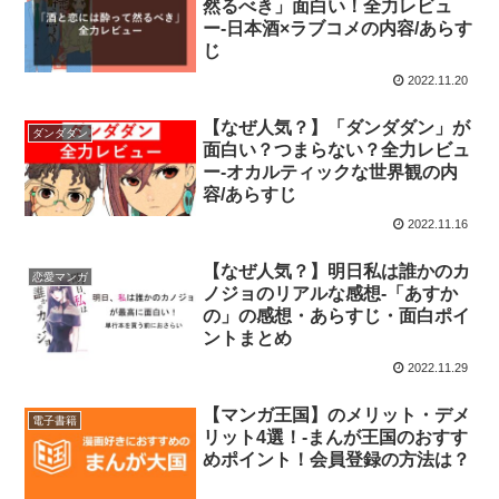
然るべき」面白い！全力レビュ
ー-日本酒×ラブコメの内容/あらす
じ
2022.11.20
【なぜ人気？】「ダンダダン」が
ダンダダン
面白い？つまらない？全力レビュ
ー-オカルティックな世界観の内
容/あらすじ
2022.11.16
【なぜ人気？】明日私は誰かのカ
恋愛マンガ
ノジョのリアルな感想-「あすか
の」の感想・あらすじ・面白ポイ
ントまとめ
2022.11.29
【マンガ王国】のメリット・デメ
電子書籍
リット4選！-まんが王国のおすす
めポイント！会員登録の方法は？