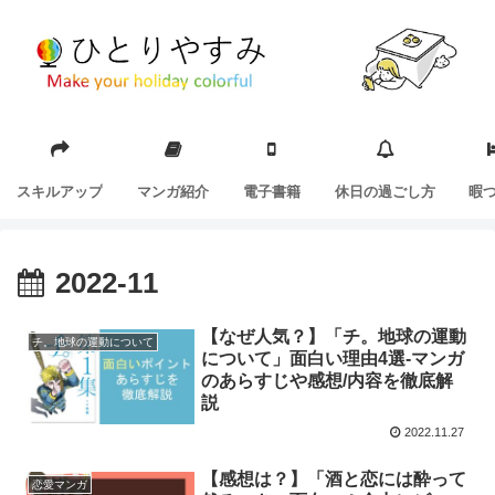
スキルアップ
マンガ紹介
電子書籍
休日の過ごし方
暇
2022-11
【なぜ人気？】「チ。地球の運動
チ。地球の運動について
について」面白い理由4選-マンガ
のあらすじや感想/内容を徹底解
説
2022.11.27
【感想は？】「酒と恋には酔って
恋愛マンガ