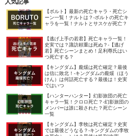
人気記事
【ボルト】最新の死亡キャラ・死亡シ
ーン一覧！ナルトは？-ボルトの死亡キ
ャラを一覧！ナルトとサスケが死亡？
【逃げ上手の若君】死亡キャラ一覧！
史実では？諏訪頼重は死ぬ？-【逃げ
若】死亡シーンまとめ！足利尊氏はい
つ死亡する？
【キングダム】龐煖は死亡確定？最後
は信に敗北！-キングダムの龐煖（ほう
けん）は何話死亡する？最後は！史実
ではいつ
【ハンターハンター】幻影旅団の死亡
キャラ一覧！クロロ死亡？-幻影旅団の
メンバーは誰に殺された？死亡シーン
一覧
【キングダム】李牧は死亡確定？史実
では最後どうなる？-キングダムの李牧