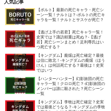
人気記事
【ボルト】最新の死亡キャラ・死亡シ
ーン一覧！ナルトは？-ボルトの死亡キ
ャラを一覧！ナルトとサスケが死亡？
【逃げ上手の若君】死亡キャラ一覧！
史実では？諏訪頼重は死ぬ？-【逃げ
若】死亡シーンまとめ！足利尊氏はい
つ死亡する？
【キングダム】龐煖は死亡確定？最後
は信に敗北！-キングダムの龐煖（ほう
けん）は何話死亡する？最後は！史実
ではいつ
【ハンターハンター】幻影旅団の死亡
キャラ一覧！クロロ死亡？-幻影旅団の
メンバーは誰に殺された？死亡シーン
一覧
【キングダム】李牧は死亡確定？史実
では最後どうなる？-キングダムの李牧