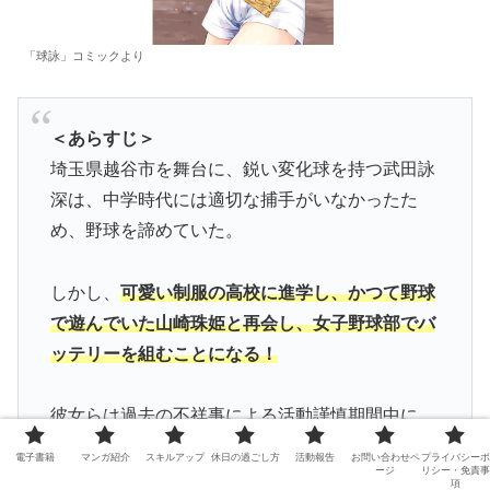
「球詠」コミックより
＜あらすじ＞
埼玉県越谷市を舞台に、鋭い変化球を持つ武田詠
深は、中学時代には適切な捕手がいなかったた
め、野球を諦めていた。
しかし、
可愛い制服の高校に進学し、かつて野球
で遊んでいた山崎珠姫と再会し、女子野球部でバ
ッテリーを組むことになる！
彼女らは過去の不祥事による活動謹慎期間中に、
野球部のほとんどの部員が退部してしまったた
電子書籍
マンガ紹介
スキルアップ
休日の過ごし方
活動報告
お問い合わせペ
プライバシーポ
ージ
リシー・免責事
め、1年生を中心に新しいチームを作らなければ
項