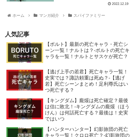
2022.12.19
ホーム
マンガ紹介
スパイファミリー
人気記事
【ボルト】最新の死亡キャラ・死亡シ
ーン一覧！ナルトは？-ボルトの死亡キ
ャラを一覧！ナルトとサスケが死亡？
【逃げ上手の若君】死亡キャラ一覧！
史実では？諏訪頼重は死ぬ？-【逃げ
若】死亡シーンまとめ！足利尊氏はい
つ死亡する？
【キングダム】龐煖は死亡確定？最後
は信に敗北！-キングダムの龐煖（ほう
けん）は何話死亡する？最後は！史実
ではいつ
【ハンターハンター】幻影旅団の死亡
キャラ一覧！クロロ死亡？-幻影旅団の