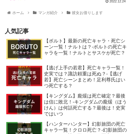
2022.12.24
ホーム
マンガ紹介
彼女お借りします
人気記事
【ボルト】最新の死亡キャラ・死亡シ
ーン一覧！ナルトは？-ボルトの死亡キ
ャラを一覧！ナルトとサスケが死亡？
【逃げ上手の若君】死亡キャラ一覧！
史実では？諏訪頼重は死ぬ？-【逃げ
若】死亡シーンまとめ！足利尊氏はい
つ死亡する？
【キングダム】龐煖は死亡確定？最後
は信に敗北！-キングダムの龐煖（ほう
けん）は何話死亡する？最後は！史実
ではいつ
【ハンターハンター】幻影旅団の死亡
キャラ一覧！クロロ死亡？-幻影旅団の