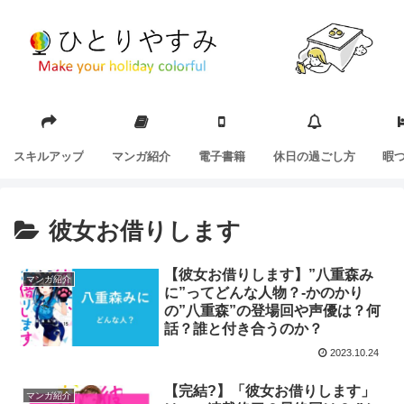
スキルアップ
マンガ紹介
電子書籍
休日の過ごし方
暇
彼女お借りします
【彼女お借りします】”八重森み
マンガ紹介
に”ってどんな人物？-かのかり
の”八重森”の登場回や声優は？何
話？誰と付き合うのか？
2023.10.24
【完結?】「彼女お借りします」
マンガ紹介