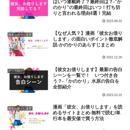
はいつ連載終了？最終回は？-”か
のかり”の最終回はいつ！打ち切
りと言われる理由4選！完結
2023.08.20
【なぜ人気？】漫画「彼女お借り
彼女お借りします
します」の面白いポイント徹底解
説-かのかりのあらすじまとめ
2022.12.26
【彼女お借りします】最新の告白
マンガ紹介
シーンを一覧で！ いつ付き合
う？-「かのかり」水原の告白を
全部紹介
2023.10.15
漫画「彼女、お借りします」を読
彼女お借りします
めるサイトまとめ-無料で読む/単
行本を最安価で買う方法