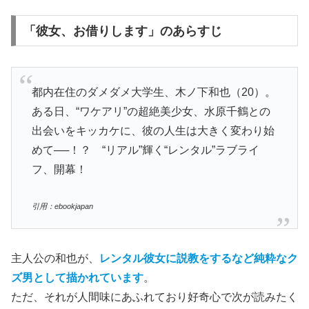
「彼女、お借りします」のあらすじ
都内在住のダメダメ大学生、木ノ下和也（20）。
ある日、“ワケアリ”の超絶美少女、水原千鶴との
出会いをキッカケに、彼の人生は大きく変わり始
めて──！？ “リアル”輝く“レンタル”ラブライ
フ、開幕！
引用：ebookjapan
主人公の和也が、
レンタル彼女に説教をするなど純粋なク
ズ男として描かれています
。
ただ、それが人間味にあふれており好奇心で次が読みたく