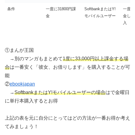
条件
一度に31800円課
SoftbankまたはY!
一度に3
金
モバイルユーザー
金し、3
入
①まんが王国
→別のマンガもまとめて
1度に33,000円以上課金する場
合
は一番安く「彼女、お借りします」を購入することが可
能
②
ebookjapan
→
SoftbankまたはY!モバイルユーザーの場合
はで金曜日
に単行本購入するとお得
上記の表を元に自分にとってはどの方法が一番お得か考え
てみましょう！