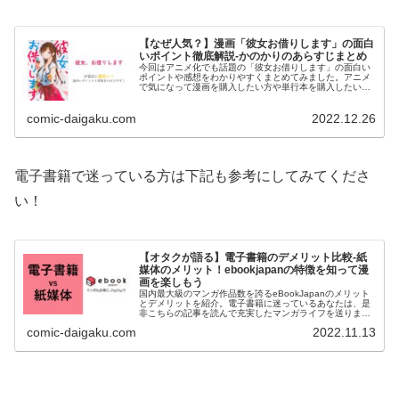
【なぜ人気？】漫画「彼女お借りします」の面白
いポイント徹底解説-かのかりのあらすじまとめ
今回はアニメ化でも話題の「彼女お借りします」の面白い
ポイントや感想をわかりやすくまとめてみました。アニメ
で気になって漫画を購入したい方や単行本を購入したい方
は是非こちらを参考にしてみてください！また、参考記事
で無料で読める方法や単行本を安く購入できる電子書籍サ
comic-daigaku.com
2022.12.26
イトをまとめております。
電子書籍で迷っている方は下記も参考にしてみてくださ
い！
【オタクが語る】電子書籍のデメリット比較-紙
媒体のメリット！ebookjapanの特徴を知って漫
画を楽しもう
国内最大級のマンガ作品数を誇るeBookJapanのメリット
とデメリットを紹介。電子書籍に迷っているあなたは、是
非こちらの記事を読んで充実したマンガライフを送りまし
ょう。
comic-daigaku.com
2022.11.13