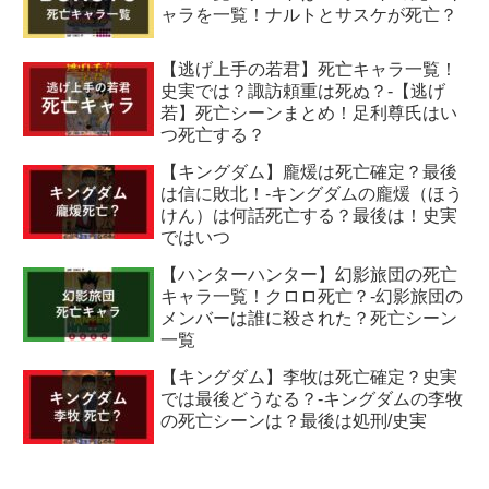
ャラを一覧！ナルトとサスケが死亡？
【逃げ上手の若君】死亡キャラ一覧！
史実では？諏訪頼重は死ぬ？-【逃げ
若】死亡シーンまとめ！足利尊氏はい
つ死亡する？
【キングダム】龐煖は死亡確定？最後
は信に敗北！-キングダムの龐煖（ほう
けん）は何話死亡する？最後は！史実
ではいつ
【ハンターハンター】幻影旅団の死亡
キャラ一覧！クロロ死亡？-幻影旅団の
メンバーは誰に殺された？死亡シーン
一覧
【キングダム】李牧は死亡確定？史実
では最後どうなる？-キングダムの李牧
の死亡シーンは？最後は処刑/史実