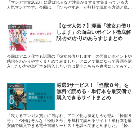
「マンガ大賞2023」に選ばれるなど注目がますます集まっている大
人気マンガです。今回は、「ひらやすみ」が無料で読める方法と単行
本を最安価に購入できる電子書籍サービスをまとめてみました！
【なぜ人気？】漫画「彼女お借り
彼女お借りします
します」の面白いポイント徹底解
説-かのかりのあらすじまとめ
今回はアニメ化でも話題の「彼女お借りします」の面白いポイントや
感想をわかりやすくまとめてみました。アニメで気になって漫画を購
入したい方や単行本を購入したい方は是非こちらを参考にしてみてく
ださい！また、参考記事で無料で読める方法や単行本を安く購入でき
る電子書籍サイトをまとめております。
厳選5サービス！「怪獣８号」を
マンガ紹介
無料で読める・単行本を最安価で
購入できるサイトまとめ
「次くるマンガ大賞」に選ばれ、アニメ化も決定し今が熱い「怪獣８
号」！今回はそんな「怪獣８号」を無料で読めるサイト！単行本を最
安価で購入できる電子書籍サービス！を調べてまとめました。「怪獣
８号」が気になっているがどんな作品か気になる方や単行本の購入に
迷っている方は是非こちらのページを参考にしてみてください！