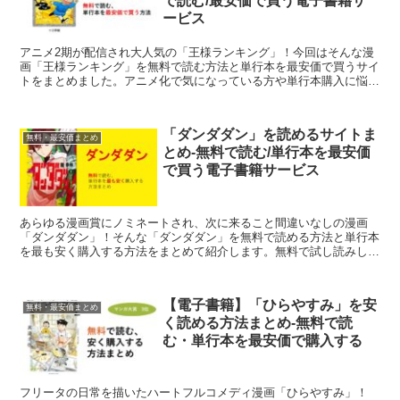
で読む/最安価で買う電子書籍サ
ービス
アニメ2期が配信され大人気の「王様ランキング」！今回はそんな漫
画「王様ランキング」を無料で読む方法と単行本を最安価で買うサイ
トをまとめました。アニメ化で気になっている方や単行本購入に悩ん
でいる方は是非こちらを参考にしてみてください。皆さんも電子書籍
で「王様ランキング」を楽しみましょう！
「ダンダダン」を読めるサイトま
無料・最安価まとめ
とめ-無料で読む/単行本を最安価
で買う電子書籍サービス
あらゆる漫画賞にノミネートされ、次に来ること間違いなしの漫画
「ダンダダン」！そんな「ダンダダン」を無料で読める方法と単行本
を最も安く購入する方法をまとめて紹介します。無料で試し読みした
い方はこちらのページを参考に「ダンダダン」を読みましょう！
【電子書籍】「ひらやすみ」を安
無料・最安価まとめ
く読める方法まとめ-無料で読
む・単行本を最安価で購入する
フリータの日常を描いたハートフルコメディ漫画「ひらやすみ」！