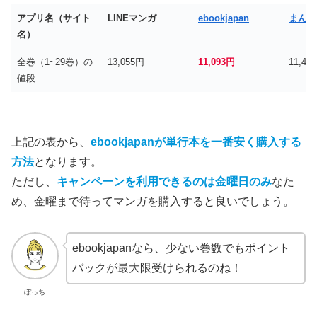
アプリ名（サイト
LINEマンガ
ebookjapan
まんが
名）
全巻（1~29巻）の
13,055円
11,093円
11,40
値段
上記の表から、
ebookjapanが単行本を一番安く購入する
方法
となります。
ただし、
キャンペーンを利用できるのは金曜日のみ
なた
め、金曜まで待ってマンガを購入すると良いでしょう。
ebookjapanなら、少ない巻数でもポイント
バックが最大限受けられるのね！
ぼっち