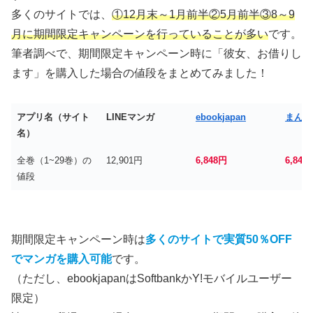
多くのサイトでは、
①12月末～1月前半②5月前半③8～9
月に期間限定キャンペーンを行っていることが多い
です。
筆者調べで、期間限定キャンペーン時に「彼女、お借りし
ます」を購入した場合の値段をまとめてみました！
アプリ名（サイト
LINEマンガ
ebookjapan
まんが
名）
全巻（1~29巻）の
12,901円
6,848円
6,848
値段
期間限定キャンペーン時は
多くのサイトで実質50％OFF
でマンガを購入可能
です。
（ただし、ebookjapanはSoftbankかY!モバイルユーザー
限定）