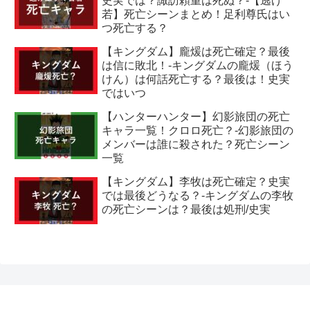
史実では？諏訪頼重は死ぬ？-【逃げ
若】死亡シーンまとめ！足利尊氏はい
つ死亡する？
【キングダム】龐煖は死亡確定？最後
は信に敗北！-キングダムの龐煖（ほう
けん）は何話死亡する？最後は！史実
ではいつ
【ハンターハンター】幻影旅団の死亡
キャラ一覧！クロロ死亡？-幻影旅団の
メンバーは誰に殺された？死亡シーン
一覧
【キングダム】李牧は死亡確定？史実
では最後どうなる？-キングダムの李牧
の死亡シーンは？最後は処刑/史実