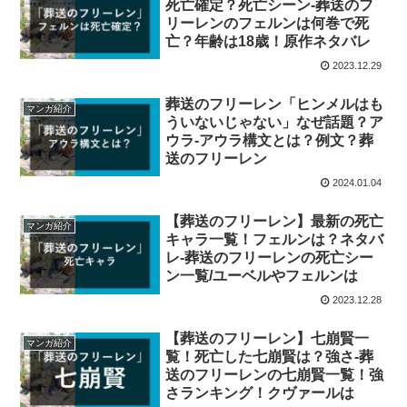
死亡確定？死亡シーン-葬送のフ
リーレンのフェルンは何巻で死
亡？年齢は18歳！原作ネタバレ
2023.12.29
葬送のフリーレン「ヒンメルはも
マンガ紹介
ういないじゃない」なぜ話題？ア
ウラ-アウラ構文とは？例文？葬
送のフリーレン
2024.01.04
【葬送のフリーレン】最新の死亡
マンガ紹介
キャラ一覧！フェルンは？ネタバ
レ-葬送のフリーレンの死亡シー
ン一覧/ユーベルやフェルンは
2023.12.28
【葬送のフリーレン】七崩賢一
マンガ紹介
覧！死亡した七崩賢は？強さ-葬
送のフリーレンの七崩賢一覧！強
さランキング！クヴァールは