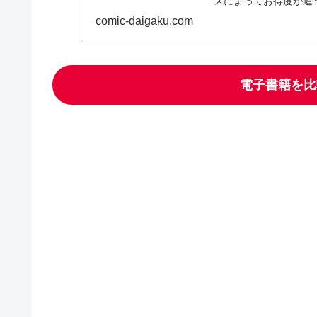
スによってお得度が違
い。わかりやすく解説
comic-daigaku.com
らをご覧ください！
電子書籍を比