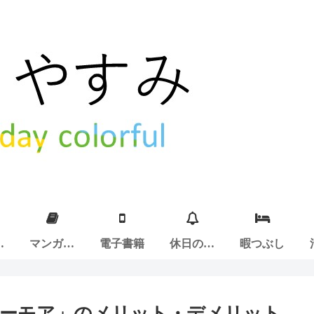
ア
マンガ紹
電子書籍
休日の過
暇つぶし
介
ごし方
シーモア」のメリット・デメリット