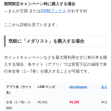
期間限定キャンペーン時に購入する場合
→まんが王国
または
DMMブックス
がおすすめ
ここから詳細を見ていきます。
気軽に「メダリスト」を購入する場合
ポイントキャンペーンなどを最大限利用せずに単行本を購
入する場合、各サイト（アプリ）では実質下記の値段で単
行本全巻（1～7巻）を購入することが可能です。
アプリ名（サイト
LINEマンガ
ebookjapan
まんが
名）
全巻（1~7巻）の
¥5,042
¥4,295
¥4,970
値段