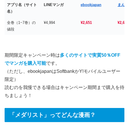
アプリ名（サイト
LINEマンガ
ebookjapan
まんが
名）
全巻（1~7巻）の
¥4,994
¥2,651
¥2,651
値段
期間限定キャンペーン時は
多くのサイトで実質50％OFF
でマンガを購入可能
です。
（ただし、ebookjapanはSoftbankかY!モバイルユーザー
限定）
読むのを我慢できる場合はキャンペーン期間まで購入を待
ちましょう！
「メダリスト」ってどんな漫画？