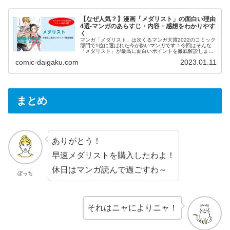
【なぜ人気？】漫画「メダリスト」の面白い理由
4選-マンガのあらすじ・内容・感想をわかりやす
く
マンガ「メダリスト」は次くるマンガ大賞2022のコミック
部門で1位に選ばれた今が熱いマンガです！今回はそんな
「メダリスト」が最高に面白いポイントを徹底解説しま
す。夢を持つ少女と100点満点のコーチが二人三脚でメダ
comic-daigaku.com
2023.01.11
リストを目指す物語です。単行本購入前に是非参考にして
ください！
まとめ
ありがとう！
早速メダリストを購入したわよ！
休日はマンガ読んで過ごすわ～
ぼっち
それはニャによりニャ！