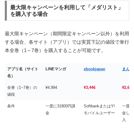
最大限キャンペーンを利用して「メダリスト」
を購入する場合
最大限キャンペーン（期間限定キャンペーン以外）を利用
する場合、各サイト（アプリ）では実質下記の値段で単行
本全巻（1～7巻）を購入することが可能です。
アプリ名（サイト
LINEマンガ
ebookjapan
まんが
名）
全巻（1~7巻）の
¥4,994
¥3,446
¥2,651
値段
条件
一度に31800円課
SoftbankまたはY!
一度に3
金
モバイルユーザー
金し、3
入