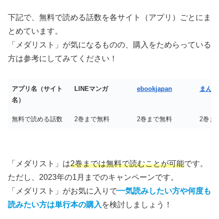
下記で、無料で読める話数を各サイト（アプリ）ごとにま
とめています。
「メダリスト」が気になるものの、購入をためらっている
方は参考にしてみてください！
アプリ名（サイト
LINEマンガ
ebookjapan
まんが
名）
無料で読める話数
2巻まで無料
2巻まで無料
2巻ま
「メダリスト」は
2巻までは無料で読むことが可能
です。
ただし、2023年の1月までのキャンペーンです。
「メダリスト」がお気に入りで
一気読みしたい方や何度も
読みたい方は単行本の購入
を検討しましょう！