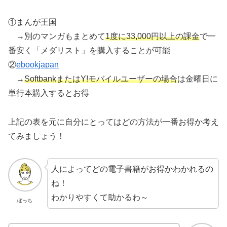
①まんが王国
→別のマンガもまとめて
1度に33,000円以上の課金
で一
番安く「メダリスト」を購入することが可能
②
ebookjapan
→
SoftbankまたはY!モバイルユーザーの場合
は金曜日に
単行本購入するとお得
上記の表を元に自分にとってはどの方法が一番お得か考え
てみましょう！
人によってどの電子書籍がお得かわかれるの
ね！
わかりやすくて助かるわ～
ぼっち