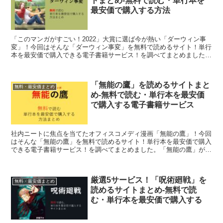
トまとめ-無料で読む・単行本を
最安価で購入する方法
「このマンガがすごい！2022」大賞に選ば今が熱い「ダーウィン事
変」！今回はそんな「ダーウィン事変」を無料で読めるサイト！単行
本を最安価で購入できる電子書籍サービス！を調べてまとめました。
「ダーウィン事変」が気になっているがどんな作品か気になる方や単
行本の購入に迷っている方は是非参考にしてみてください！
「無能の鷹」を読めるサイトまと
無料・最安価まとめ
め-無料で読む・単行本を最安価
で購入する電子書籍サービス
社内ニートに焦点を当てたオフィスコメディ漫画「無能の鷹」！今回
はそんな「無能の鷹」を無料で読めるサイト！単行本を最安価で購入
できる電子書籍サービス！を調べてまとめました。「無能の鷹」が気
になっているがどんな作品か気になる方や単行本の購入に迷っている
方は是非参考にしてみてください！
厳選5サービス！「呪術廻戦」を
無料・最安価まとめ
読めるサイトまとめ-無料で読
む・単行本を最安価で購入する