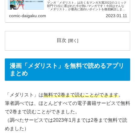
マンガ「メダリスト」は次くるマンガ大賞2022のコミック
部門で1位に選ばれた今が熱いマンガです！今回はそんな
「メダリスト」が最高に面白いポイントを徹底解説しま
す。夢を持つ少女と100点満点のコーチが二人三脚でメダ
comic-daigaku.com
2023.01.11
リストを目指す物語です。単行本購入前に是非参考にして
ください！
目次
漫画「メダリスト」を無料で読めるアプリ
まとめ
「メダリスト」は
無料で2巻まで読むことができます
。
筆者調べでは、ほとんどすべての電子書籍サービスで無料
で2巻まで読むことができました。
（調べたサービスでは2023年1月までは2巻まで無料で読
めました）