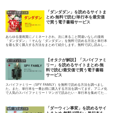
「ダンダダン」を読めるサイトま
無料・最安価まとめ
とめ-無料で読む/単行本を最安価
で買う電子書籍サービス
あらゆる漫画賞にノミネートされ、次に来ること間違いなしの漫画
「ダンダダン」！そんな「ダンダダン」を無料で読める方法と単行本
を最も安く購入する方法をまとめて紹介します。無料で試し読みした
い方はこちらのページを参考に「ダンダダン」を読みましょう！
【オタクが解説】「スパイファミ
スパイファミリー
リー」を読めるサイトまとめ-無
料で読む/最安価で買う電子書籍
サービス
スパイファミリー（SPY FAMILY）を無料で読める方法を調べまし
た。また、単行本を一番お得に購入する方法を調べてます。アニメ化
で人気のスパイファミリー！マンガで読みたい・単行本を集めてたい
という方も多いのではないでしょうか？LINEマンガやebookjapanな
どの大手電子書籍サイトを比較してます。
「ダーウィン事変」を読めるサイ
無料・最安価まとめ