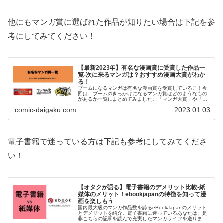
他にもマンガ賞に選ばれた作品が知りたい場合は下記を参
考にしてみてください！
【最新2023年】有名な漫画賞に受賞した作品一
覧-次に来るマンガは？おすすめ漫画大賞がわか
る！
ブームになるマンガは有名な漫画賞を受賞しているこ！今
回は、ブームのきっかけになるマンガ賞はどのようなもの
があるか一覧にまとめてみました。「マンガ大賞」や「全
国書店員が選んだおすすめコミック」など聞いたことはあ
comic-daigaku.com
2023.01.03
るが詳細は知らない方が多いのではないでしょうか？次に
くるマンガが知りたい方やマンガ好きは是非参考しましょ
う。
電子書籍で迷っている方は下記も参考にしてみてくださ
い！
【オタクが語る】電子書籍のデメリット比較-紙
媒体のメリット！ebookjapanの特徴を知って漫
画を楽しもう
国内最大級のマンガ作品数を誇るeBookJapanのメリット
とデメリットを紹介。電子書籍に迷っているあなたは、是
非こちらの記事を読んで充実したマンガライフを送りまし