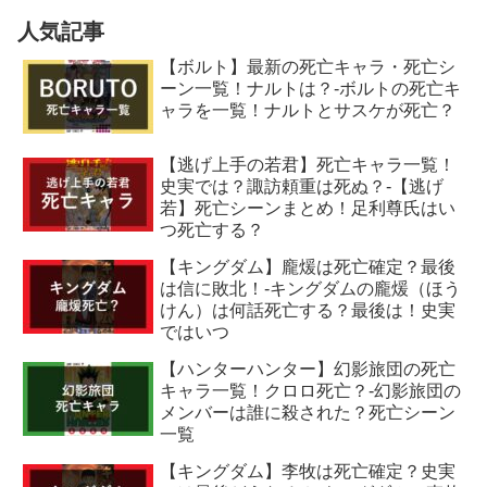
人気記事
【ボルト】最新の死亡キャラ・死亡シ
ーン一覧！ナルトは？-ボルトの死亡キ
ャラを一覧！ナルトとサスケが死亡？
【逃げ上手の若君】死亡キャラ一覧！
史実では？諏訪頼重は死ぬ？-【逃げ
若】死亡シーンまとめ！足利尊氏はい
つ死亡する？
【キングダム】龐煖は死亡確定？最後
は信に敗北！-キングダムの龐煖（ほう
けん）は何話死亡する？最後は！史実
ではいつ
【ハンターハンター】幻影旅団の死亡
キャラ一覧！クロロ死亡？-幻影旅団の
メンバーは誰に殺された？死亡シーン
一覧
【キングダム】李牧は死亡確定？史実