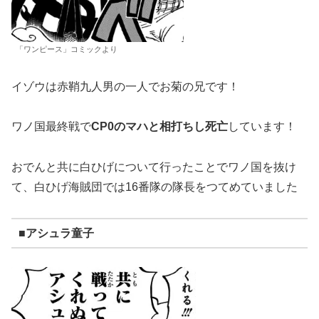
「ワンピース」コミックより
イゾウは赤鞘九人男の一人でお菊の兄です！
ワノ国最終戦で
CP0のマハと相打ちし死亡
しています！
おでんと共に白ひげについて行ったことでワノ国を抜け
て、白ひげ海賊団では16番隊の隊長をつてめていました
■アシュラ童子