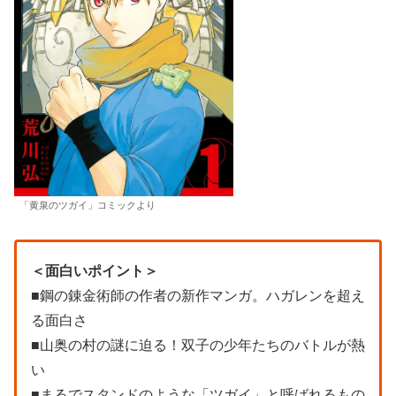
「黄泉のツガイ」コミックより
＜面白いポイント＞
■鋼の錬金術師の作者の新作マンガ。ハガレンを超え
る面白さ
■山奥の村の謎に迫る！双子の少年たちのバトルが熱
い
■まるでスタンドのような「ツガイ」と呼ばれるもの