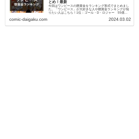
とめ！最新
今回はワンピースの懸賞金をランキング形式でまとめまし
た。「ワンピース」が大好きな人や懸賞金ランキングが知
りたい人はこちら！1位：ゴール・D・ロジャー 55億
6480万2位：白ひげ 50億4600万3位：カイドウ 46億
comic-daigaku.com
2024.03.02
1110万4位：ビッグマム 43億8800万5位：シャンクス
40億4890万