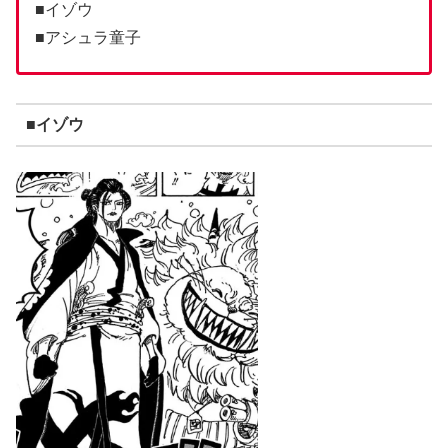
■イゾウ
■アシュラ童子
■イゾウ