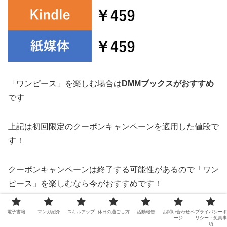
「ワンピース」を楽しむ場合は
DMMブックスがおすすめ
です
上記は初回限定のクーポンキャンペーンを適用した値段で
す！
クーポンキャンペーンは終了する可能性があるので「ワン
ピース」を楽しむなら今がおすすめです！
電子書籍
マンガ紹介
スキルアップ
休日の過ごし方
活動報告
お問い合わせペ
プライバシーポ
【初回90％OFF】DMMブックスでまとめ買い
ージ
リシー・免責事
項