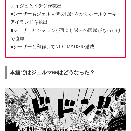
レイジュとイチジが救出
■シーザーもジェルマ66の助けをかりホールケーキ
アイランドを脱出
■シーザーとジャッジが再会し過去の因縁がきっかけ
で喧嘩
■シーザーと和解してNEO MADSを結成
本編ではジェルマ66はどうなった？