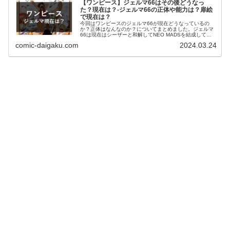
【ワンピース】ジェルマ66はその後どうなっ
た？現在は？-ジェルマ66の正体や能力は？扉絵
で現在は？
今回はワンピースのジェルマ66が現在どうなっているの
か？正体はなんなのか？についてまとめました。ジェルマ
66は現在はシーザーと和解してNEO MADSを結成してい
ます。ワンピースのジェルマ66がその後どうなったか気に
comic-daigaku.com
2024.03.24
なる人やジャッジやレイジュがルフィたちと別れた後にど
うなったか気になる人はこちらの記事をご覧ください。