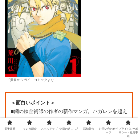
「黄泉のツガイ」コミックより
＜面白いポイント＞
■鋼の錬金術師の作者の新作マンガ。ハガレンを超え
る面白さ
■山奥の村の謎に迫る！双子の少年たちのバトルが熱
電子書籍
マンガ紹介
スキルアップ
休日の過ごし方
活動報告
お問い合わせペ
プライバシーポ
ージ
リシー・免責事
い
項