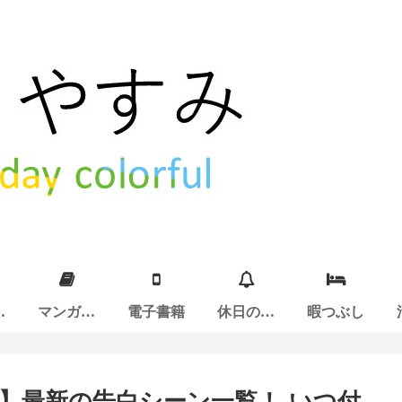
ア
マンガ紹
電子書籍
休日の過
暇つぶし
介
ごし方
】最新の告白シーン一覧！-いつ付