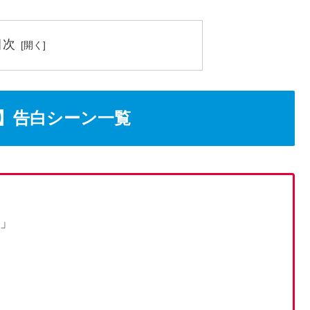
目次
】告白シーン一覧
う」