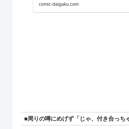
い。わかりやすく解説
comic-daigaku.com
らをご覧ください！
■
周りの噂にめげず「じゃ、付き合っち