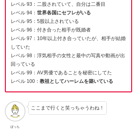
レベル 93：二股されていて、自分は二番目
レベル 94：
世界各国にセフレがいる
レベル 95：5股以上されている
レベル 96：付き合った相手が既婚者
レベル 97：10年以上付き合っていたが、相手が結婚
していた
レベル 98：浮気相手の女性と最中の写真や動画が出
回っている
レベル 99：AV男優であることを秘密にしてた
レベル 100：
教祖としてハーレムを築いている
ここまで行くと笑っちゃうわね！
ぼっち