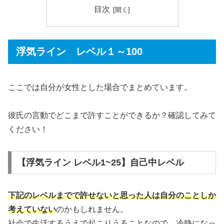
目次
浮気ライン レベル１～100
ここでは自分が女性とした場合でまとめています。
彼氏の言動でどこまで許すことができるか？確認してみて
ください！
【浮気ライン レベル1~25】自己中レベル
下記のレベルまでで許せないと思った人は自分のことしか
考えていない
のかもしれません。
社会で生活するうえで起こりうることなので、冷静になっ