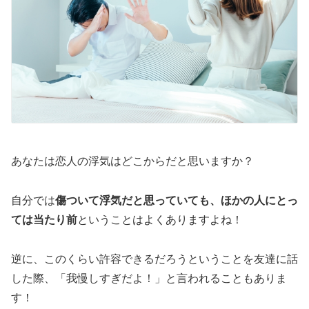
あなたは恋人の浮気はどこからだと思いますか？
自分では
傷ついて浮気だと思っていても、ほかの人にとっ
ては当たり前
ということはよくありますよね！
逆に、このくらい許容できるだろうということを友達に話
した際、「我慢しすぎだよ！」と言われることもありま
す！