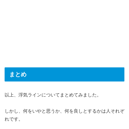
まとめ
以上、浮気ラインについてまとめてみました。
しかし、何をいやと思うか、何を良しとするかは人それぞ
れです。