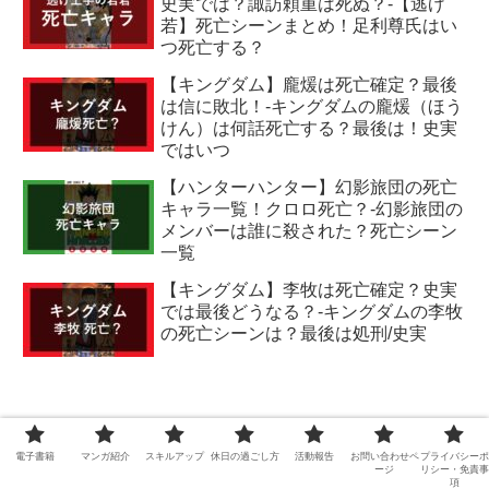
史実では？諏訪頼重は死ぬ？-【逃げ
若】死亡シーンまとめ！足利尊氏はい
つ死亡する？
【キングダム】龐煖は死亡確定？最後
は信に敗北！-キングダムの龐煖（ほう
けん）は何話死亡する？最後は！史実
ではいつ
【ハンターハンター】幻影旅団の死亡
キャラ一覧！クロロ死亡？-幻影旅団の
メンバーは誰に殺された？死亡シーン
一覧
【キングダム】李牧は死亡確定？史実
では最後どうなる？-キングダムの李牧
の死亡シーンは？最後は処刑/史実
電子書籍
マンガ紹介
スキルアップ
休日の過ごし方
活動報告
お問い合わせペ
プライバシーポ
ージ
リシー・免責事
項