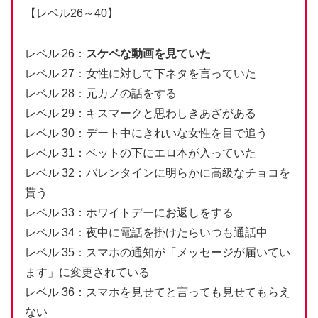
【レベル26～40】
レベル 26：
スケベな動画を見ていた
レベル 27：女性に対して下ネタを言っていた
レベル 28：元カノの話をする
レベル 29：キスマークと思わしきあざがある
レベル 30：デート中にきれいな女性を目で追う
レベル 31：ベットの下にエロ本が入っていた
レベル 32：バレンタインに明らかに高級なチョコを
貰う
レベル 33：ホワイトデーにお返しをする
レベル 34：夜中に電話を掛けたらいつも通話中
レベル 35：スマホの通知が「メッセージが届いてい
ます」に変更されている
レベル 36：スマホを見せてと言っても見せてもらえ
ない