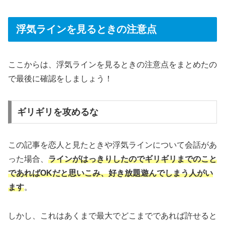
浮気ラインを見るときの注意点
ここからは、浮気ラインを見るときの注意点をまとめたの
で最後に確認をしましょう！
ギリギリを攻めるな
この記事を恋人と見たときや浮気ラインについて会話があ
った場合、
ラインがはっきりしたのでギリギリまでのこと
であればOKだと思いこみ、好き放題遊んでしまう人がい
ます
。
しかし、これはあくまで最大でどこまでであれば許せると