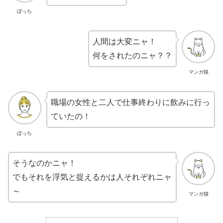
ぼっち
人間は大変ニャ！
何をされたのニャ？？
マンガ猫
職場の女性と二人で仕事終わりに飲みに行っ
ていたの！
ぼっち
そうなのかニャ！
でもそれを浮気と捉えるかは人それぞれニャ
～
マンガ猫