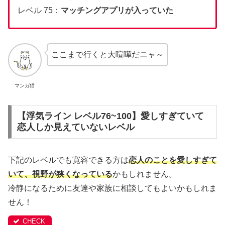
レベル 75：
マッチングアプリが入っていた
ここまで行くと大喧嘩だニャ～
マンガ猫
【浮気ライン レベル76~100】愛しすぎていて
恋人しか見えていないレベル
下記のレベルでも寛容できる方は
恋人のことを愛しすぎて
いて、視野が狭くなっている
かもしれません。
冷静になるために友達や家族に相談してもよいかもしれま
せん！