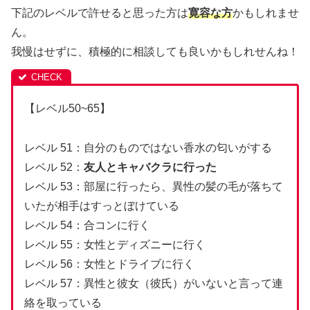
下記のレベルで許せると思った方は
寛容な方
かもしれませ
ん。
我慢はせずに、積極的に相談しても良いかもしれせんね！
【レベル50~65】
レベル 51：自分のものではない香水の匂いがする
レベル 52：
友人とキャバクラに行った
レベル 53：部屋に行ったら、異性の髪の毛が落ちて
いたが相手はすっとぼけている
レベル 54：合コンに行く
レベル 55：女性とディズニーに行く
レベル 56：女性とドライブに行く
レベル 57：異性と彼女（彼氏）がいないと言って連
絡を取っている