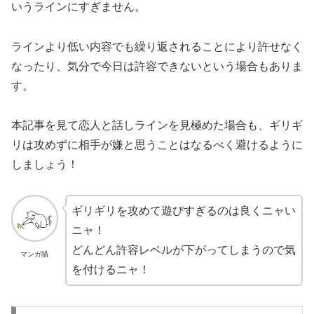
いうラインにすぎません。
ラインより低い内容でも繰り返されることにより許せなく
なったり、気分で今日は許容できないという場合もありま
す。
本記事を見て恋人と話しラインを見極めた場合も、ギリギ
リは攻めずに相手が嫌と思うことはなるべく避けるように
しましょう！
ギリギリを攻めて遊びすぎるのは良くニャい
ニャ！
どんどん許容レベルが下がってしまうので気
マンガ猫
を付けるニャ！