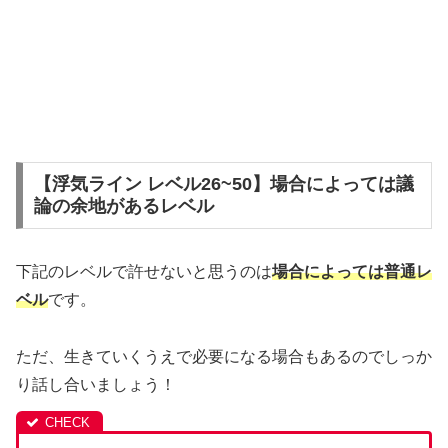
【浮気ライン レベル26~50】場合によっては議
論の余地があるレベル
下記のレベルで許せないと思うのは
場合によっては普通レ
ベル
です。
ただ、生きていくうえで必要になる場合もあるのでしっか
り話し合いましょう！