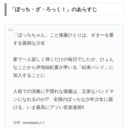
「ぼっち・ざ・ろっく！」のあらすじ
「ぼっちちゃん」こと後藤ひとりは、ギターを愛
する孤独な少女
家で一人寂しく弾くだけの毎日でしたが、ひょん
なことから伊地知虹夏が率いる「結束バンド」に
加入することに
人前での演奏に不慣れな後藤は、立派なバンドマ
ンになれるのか!? 全国のぼっちな少年少女に届
ける、いま最高にアツい音楽漫画!!
引用 ebookjapanより