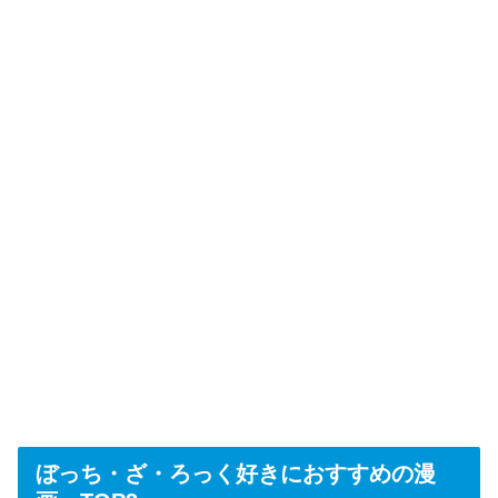
ぼっち・ざ・ろっく好きにおすすめの漫