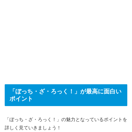
「ぼっち・ざ・ろっく！」が最高に面白い
ポイント
「ぼっち・ざ・ろっく！」の魅力となっているポイントを
詳しく見ていきましょう！