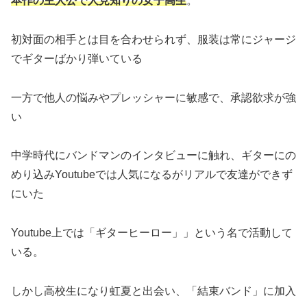
本作の主人公で人見知りの女子高生
。
初対面の相手とは目を合わせられず、服装は常にジャージ
でギターばかり弾いている
一方で他人の悩みやプレッシャーに敏感で、承認欲求が強
い
中学時代にバンドマンのインタビューに触れ、ギターにの
めり込みYoutubeでは人気になるがリアルで友達ができず
にいた
Youtube上では「ギターヒーロー」」という名で活動して
いる。
しかし高校生になり虹夏と出会い、「結束バンド」に加入