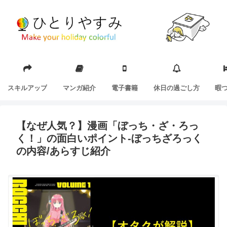
スキルアップ
マンガ紹介
電子書籍
休日の過ごし方
暇
【なぜ人気？】漫画「ぼっち・ざ・ろっ
く！」の面白いポイント-ぼっちざろっく
の内容/あらすじ紹介