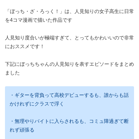
「ぼっち・ざ・ろっく！」は、人見知りの女子高生に日常
を4コマ漫画で描いた作品です
人見知り度合いが極端すぎて、とってもかわいいので非常
におススメです！
下記にぼっちちゃんの人見知りを表すエピソードをまとめ
ました
・ギターを背負って高校デビューするも、誰からも話
かけれずにクラスで浮く
・無理やりバイトに入らされるも、コミュ障過ぎて断
れず頑張る