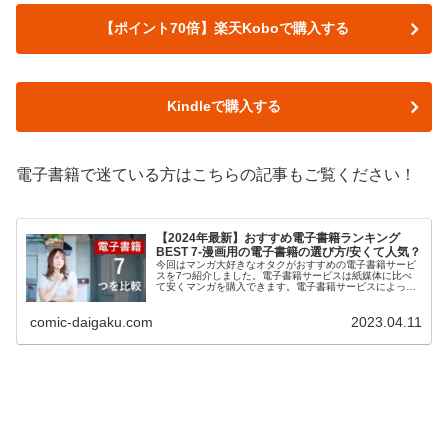
【ポイント70倍】楽天Koboで購入する
Kindleで購入する
電子書籍で迷ている方はこちらの記事もご覧ください！
【2024年最新】おすすめ電子書籍ランキング
BEST 7-漫画用の電子書籍の選び方/安くて人気？
今回はマンガ大好きなオタクがおすすめの電子書籍サービ
スを7つ紹介しました。電子書籍サービスは紙媒体に比べ
て安くマンガを購入できます。電子書籍サービスによって
お得度が違うので比較をして検討したいという方は是非ご
覧ください。わかりやすく解説しているのでおすすめの電
comic-daigaku.com
2023.04.11
子書籍を知りたい方は是非こちらをご覧ください！