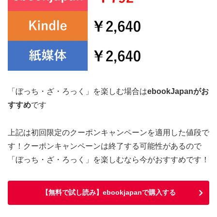
「ぼっち・ざ・ろっく」を楽しむ場合は
ebookJapanがお
すすめ
です
上記は初回限定のクーポンキャンペーンを適用した値段で
す！クーポンキャンペーンは終了する可能性があるので
「ぼっち・ざ・ろっく」を楽しむなら今がおすすめです！
【無料で試し読み】ebookjapanで購入する