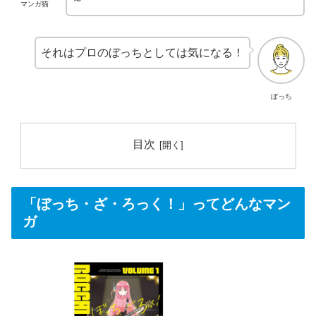
マンガ猫
それはプロのぼっちとしては気になる！
ぼっち
目次
「ぼっち・ざ・ろっく！」ってどんなマン
ガ