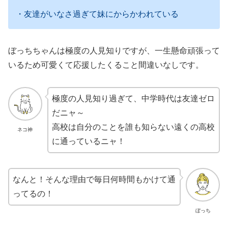
・友達がいなさ過ぎて妹にからかわれている
ぼっちちゃんは極度の人見知りですが、一生懸命頑張って
いるため可愛くて応援したくること間違いなしです。
極度の人見知り過ぎて、中学時代は友達ゼロ
だニャ～
高校は自分のことを誰も知らない遠くの高校
ネコ神
に通っているニャ！
なんと！そんな理由で毎日何時間もかけて通
ってるの！
ぼっち