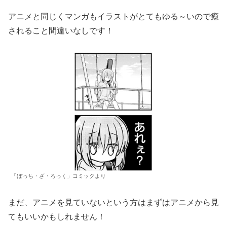
アニメと同じくマンガもイラストがとてもゆる～いので癒
されること間違いなしです！
「ぼっち・ざ・ろっく」コミックより
まだ、アニメを見ていないという方はまずはアニメから見
てもいいかもしれません！