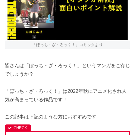
「ぼっち・ざ・ろっく！」コミックより
皆さんは「ぼっち・ざ・ろっく！」というマンガをご存じ
でしょうか？
「ぼっち・ざ・ろっく！」は2022年秋にアニメ化され人
気が高まっている作品です！
この記事は下記のような方におすすめです