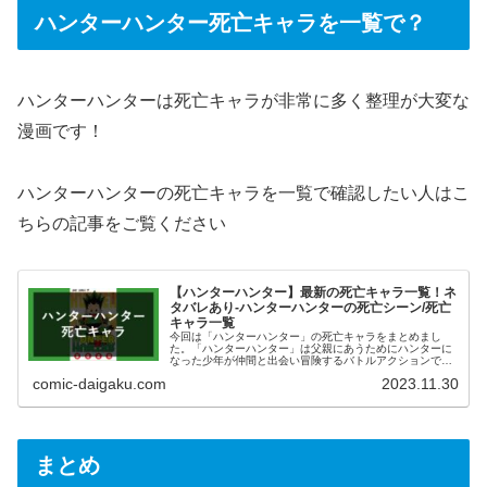
ハンターハンター死亡キャラを一覧で？
ハンターハンターは死亡キャラが非常に多く整理が大変な
漫画です！
ハンターハンターの死亡キャラを一覧で確認したい人はこ
ちらの記事をご覧ください
【ハンターハンター】最新の死亡キャラ一覧！ネ
タバレあり-ハンターハンターの死亡シーン/死亡
キャラ一覧
今回は「ハンターハンター」の死亡キャラをまとめまし
た。「ハンターハンター」は父親にあうためにハンターに
なった少年が仲間と出会い冒険するバトルアクションで
す。ハンターハンターの死亡キャラを振り返りたい人はこ
comic-daigaku.com
2023.11.30
ちらの記事をご覧ください。ネテロ会長 カイト ヴォー
ギン パクノダ メルエム ピトー ユピー プフなど
まとめ