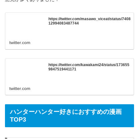
https://twitter.com/masawo_viceat/status/7408
12994083487744
twitter.com
https://twitter.com/kawakami24/status/173655
9847519441171
twitter.com
ハンターハンター好きにおすすめの漫画
TOP3