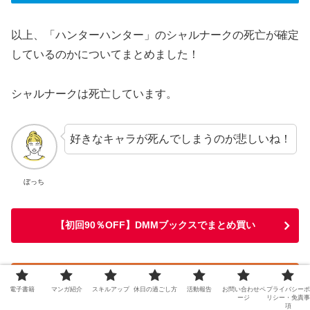
以上、「ハンターハンター」のシャルナークの死亡が確定
しているのかについてまとめました！
シャルナークは死亡しています。
好きなキャラが死んでしまうのが悲しいね！
ぼっち
【初回90％OFF】DMMブックスでまとめ買い
【ポイント70倍】楽天Koboで購入する
電子書籍
マンガ紹介
スキルアップ
休日の過ごし方
活動報告
お問い合わせペ
プライバシーポ
ージ
リシー・免責事
項