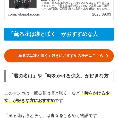
今回は「薫る花は凛と咲く」のリアルな口コミや評価をま
とめました。「薫る花は凛と咲く」のいい意見には①薫子
ちゃんが可愛い②恋愛以外に友情があり感動するなどの意
見がありました。悪い意見には①青春過ぎてダメージを負
comic-daigaku.com
2023.09.03
う②善人しかいなくてつまらないなどの意見がありまし
た。詳しい口コミが気になる人はこちらの記事をご覧くだ
さい！
「薫る花は凛と咲く」がおすすめな人
「薫る花は凛と咲く」好きにおすすめの漫画はこちら
「君の名は」や「時をかける少女」が好きな方
このマンガは「薫る花は凛と咲く」など
「時をかける少
女」が好きな方におすすめ
です
「薫る花は凛と咲く」は青春をときめく物語です！