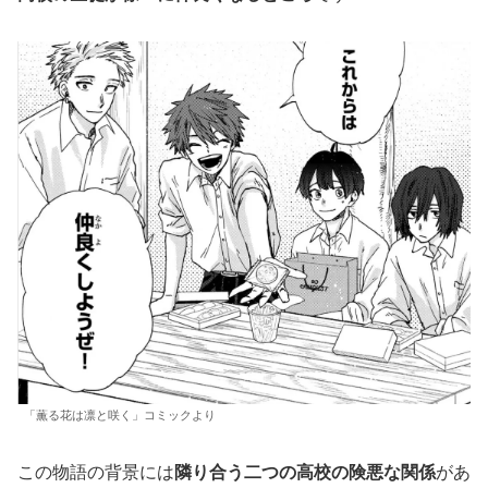
「薫る花は凛と咲く」コミックより
この物語の背景には
隣り合う二つの高校の険悪な関係
があ