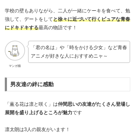
学校の壁もありながら、二人が一緒にケーキを食べて、勉
強して、デートをして
と徐々に近づいて行くピュアな青春
にドキドキする
最高の物語です！
「君の名は」や「時をかける少女」など青春
アニメが好きな人におすすめニャ～
マンガ猫
男友達の絆に感動
「薫る花は凛と咲く」は
仲間思いの友達がたくさん登場し
展開を盛り上げるところが魅力
です
凛太朗は3人の親友がいます！