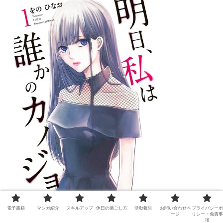
電子書籍
マンガ紹介
スキルアップ
休日の過ごし方
活動報告
お問い合わせペ
プライバシーポ
「明日、私は誰かのカノジョ」コミックより
ージ
リシー・免責事
項