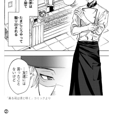
「薫る花は凛と咲く」コミックより
②