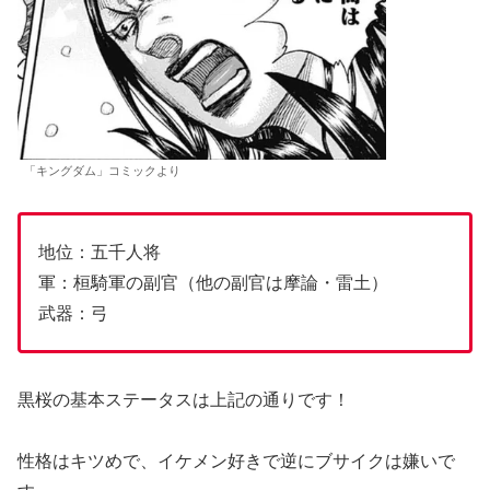
「キングダム」コミックより
地位：五千人将
軍：桓騎軍の副官（他の副官は摩論・雷土）
武器：弓
黒桜の基本ステータスは上記の通りです！
性格はキツめで、イケメン好きで逆にブサイクは嫌いで