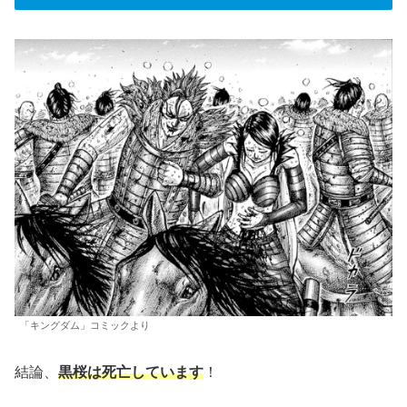
「キングダム」コミックより
結論、
黒桜は死亡
しています
！