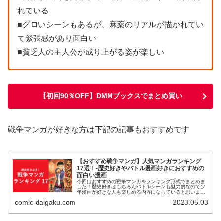
れている
■グロいシーンもあるが、麻薬のリアルが描かれてい
て緊張感があり面白い
■貧乏人の主人公が成り上がる姿が楽しい
【初回90％OFF】DMMブックスでまとめ買い
戦争マンガが好きな方は下記の記事もおすすめです
【おすすめ戦争マンガ】人気マンガランキング
17選！-歴史好きやバトル漫画好きにおすすめの
面白い漫画
今回はおすすめの戦争マンガをランキング形式でまとめま
した！歴史好きはもちろんバトルシーンも魅力的なので少
年漫画が好きな人も楽しめる内容になっていると思いま
す！歴史系の戦争マンガからファンタジー系までまとめて
comic-daigaku.com
2023.05.03
いるので、戦争マンガに興味がある人は是非参考にしてく
ださい！