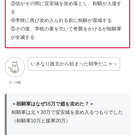
③信がその間に宜安城を攻め落とし、桓騎が入場す
る
④李牧に再び攻め入られる前に桓騎が退城する
⑤その後、李牧の裏を欠いて奇襲をかけるが桓騎軍
が全滅する
いきなり敗北から始まった戦争だニャ～
マンガ猫
＜桓騎軍はなぜ15万で趙を攻めた？＞
桓騎軍は元々30万で宜安城を攻め入るつもりでした
（桓騎軍10万と援軍20万）