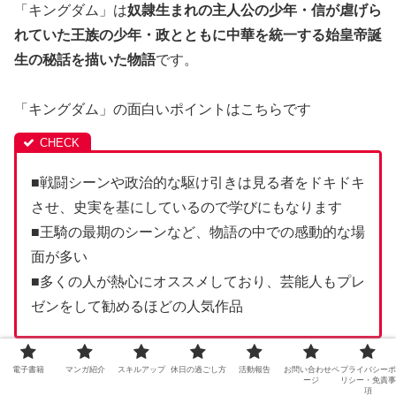
「キングダム」は
奴隷生まれの主人公の少年・信が虐げら
れていた王族の少年・政とともに中華を統一する始皇帝誕
生の秘話を描いた物語
です。
「キングダム」の面白いポイントはこちらです
■戦闘シーンや政治的な駆け引きは見る者をドキドキ
させ、史実を基にしているので学びにもなります
■王騎の最期のシーンなど、物語の中での感動的な場
面が多い
■多くの人が熱心にオススメしており、芸能人もプレ
ゼンをして勧めるほどの人気作品
電子書籍
マンガ紹介
スキルアップ
休日の過ごし方
活動報告
お問い合わせペ
プライバシーポ
ージ
リシー・免責事
項