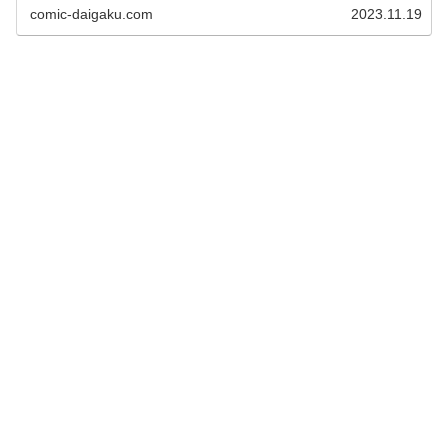
記事をご覧ください！桓騎の過去の秘密を知りたい人にも
comic-daigaku.com
2023.11.19
おススメの内容です。桓騎は趙国との戦い、宜安城攻略で
李牧に敗北し死亡しています！