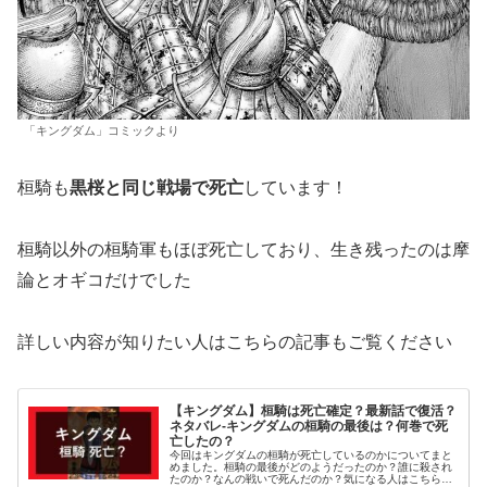
「キングダム」コミックより
桓騎も
黒桜と同じ戦場で死亡
しています！
桓騎以外の桓騎軍もほぼ死亡しており、生き残ったのは摩
論とオギコだけでした
詳しい内容が知りたい人はこちらの記事もご覧ください
【キングダム】桓騎は死亡確定？最新話で復活？
ネタバレ-キングダムの桓騎の最後は？何巻で死
亡したの？
今回はキングダムの桓騎が死亡しているのかについてまと
めました。桓騎の最後がどのようだったのか？誰に殺され
たのか？なんの戦いで死んだのか？気になる人はこちらの