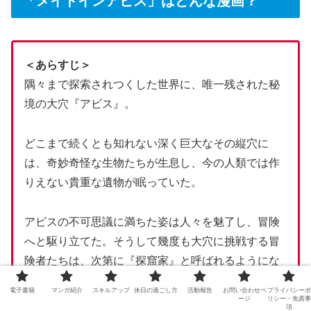
「メイドインアビス」はどんな漫画？
＜あらすじ＞
隅々まで探索されつくした世界に、唯一残された秘
境の大穴『アビス』。
どこまで続くとも知れない深く巨大なその縦穴に
は、奇妙奇怪な生物たちが生息し、今の人類では作
りえない貴重な遺物が眠っていた。
アビスの不可思議に満ちた姿は人々を魅了し、冒険
へと駆り立てた。そうして幾度も大穴に挑戦する冒
険者たちは、次第に『探窟家』と呼ばれるようにな
っていく。
電子書籍
マンガ紹介
スキルアップ
休日の過ごし方
活動報告
お問い合わせペ
プライバシーポ
ージ
リシー・免責事
項