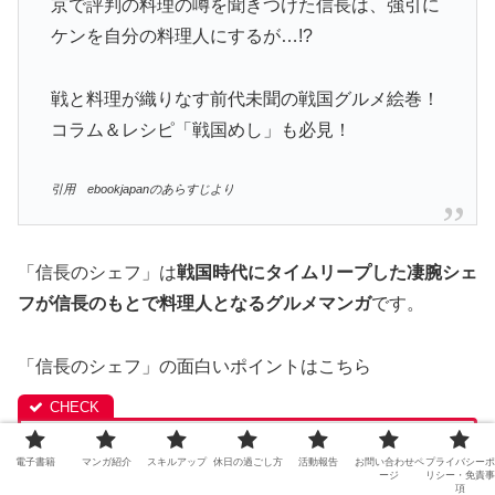
京で評判の料理の噂を聞きつけた信長は、強引に
ケンを自分の料理人にするが…!?
戦と料理が織りなす前代未聞の戦国グルメ絵巻！
コラム＆レシピ「戦国めし」も必見！
引用 ebookjapanのあらすじより
「信長のシェフ」は
戦国時代にタイムリープした凄腕シェ
フが信長のもとで料理人となるグルメマンガ
です。
「信長のシェフ」の面白いポイントはこちら
■料理と戦国時代の組み合わせが奇想天外であり、人
電子書籍
マンガ紹介
スキルアップ
休日の過ごし方
活動報告
お問い合わせペ
プライバシーポ
ージ
リシー・免責事
の心を動かす力としての食への共感がある
項