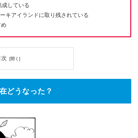
結成している
ケーキアイランドに取り残されている
すめ
目次
現在どうなった？