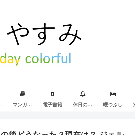
ア
マンガ紹
電子書籍
休日の過
暇つぶし
介
ごし方
その後どうなった？現在は？-ジェル