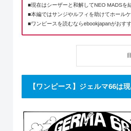
■現在はシーザーと和解してNEO MADSを
■本編ではサンジやルフィを助けてホール
■ワンピースを読むならebookjapanがおす
【ワンピース】ジェルマ66は