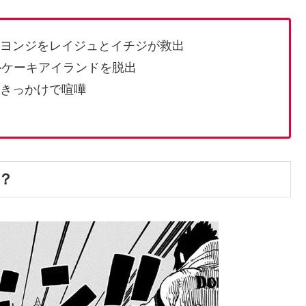
とヨンジをレイジュとイチジが救出
ルケーキアイランドを脱出
がきっかけで喧嘩
？