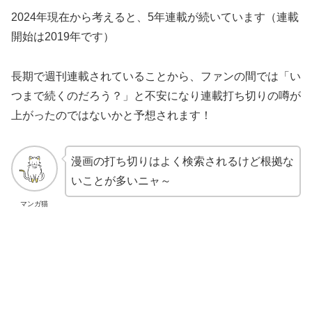
2024年現在から考えると、5年連載が続いています（連載
開始は2019年です）
長期で週刊連載されていることから、ファンの間では「い
つまで続くのだろう？」と不安になり連載打ち切りの噂が
上がったのではないかと予想されます！
漫画の打ち切りはよく検索されるけど根拠な
いことが多いニャ～
マンガ猫