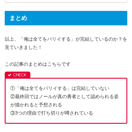
まとめ
以上、「俺は全てをパリイする」が完結しているのか？を
見ていきました！
この記事のまとめはこちらです
①「俺は全てをパリイする」は完結していない
②最終回ではノールが真の勇者として認められる姿
が描かれると予想される
③3つの理由で打ち切りが噂されている