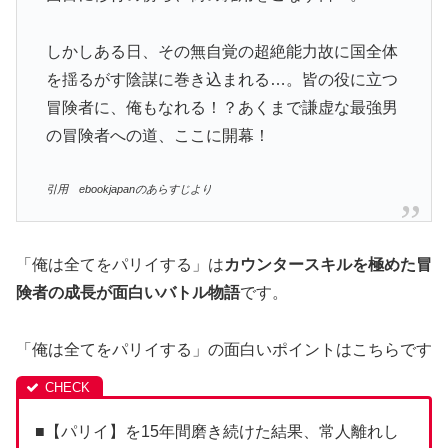
しかしある日、その無自覚の超絶能力故に国全体
を揺るがす陰謀に巻き込まれる…。皆の役に立つ
冒険者に、俺もなれる！？あくまで謙虚な最強男
の冒険者への道、ここに開幕！
引用 ebookjapanのあらすじより
「俺は全てをパリイする」は
カウンタースキルを極めた冒
険者の成長が面白いバトル物語
です。
「俺は全てをパリイする」の面白いポイントはこちらです
■【パリイ】を15年間磨き続けた結果、常人離れし