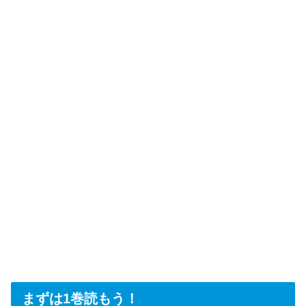
まずは1巻読もう！