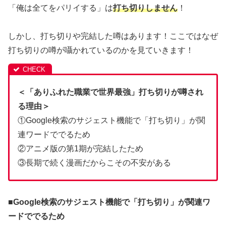
「俺は全てをパリイする」は
打ち切りしません
！
しかし、打ち切りや完結した噂はあります！ここではなぜ
打ち切りの噂が囁かれているのかを見ていきます！
＜「ありふれた職業で世界最強」打ち切りが噂され
る理由＞
①Google検索のサジェスト機能で「打ち切り」が関
連ワードででるため
②アニメ版の第1期が完結したため
③長期で続く漫画だからこその不安がある
■Google検索のサジェスト機能で「打ち切り」が関連ワ
ードででるため