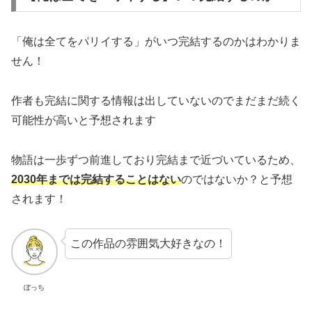
「俺は全てをパリイする」がいつ完結するのかはわかりま
せん！
作者も完結に関する情報は出していないのでまだまだ続く
可能性が高いと予想されます
物語は一歩ずつ前進しており完結まで近づいているため、
2030年までは完結することはない
のではないか？と予想
されます！
この作品の雰囲気大好きなの！
ぼっち