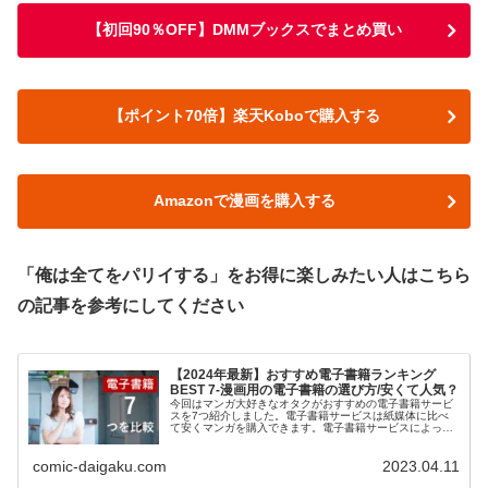
【初回90％OFF】DMMブックスでまとめ買い
【ポイント70倍】楽天Koboで購入する
Amazonで漫画を購入する
「俺は全てをパリイする」をお得に楽しみたい人はこちら
の記事を参考にしてください
【2024年最新】おすすめ電子書籍ランキング
BEST 7-漫画用の電子書籍の選び方/安くて人気？
今回はマンガ大好きなオタクがおすすめの電子書籍サービ
スを7つ紹介しました。電子書籍サービスは紙媒体に比べ
て安くマンガを購入できます。電子書籍サービスによって
お得度が違うので比較をして検討したいという方は是非ご
覧ください。わかりやすく解説しているのでおすすめの電
comic-daigaku.com
2023.04.11
子書籍を知りたい方は是非こちらをご覧ください！