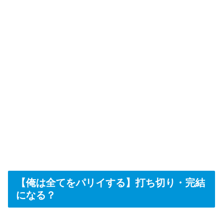
【俺は全てをパリイする】打ち切り・完結
になる？