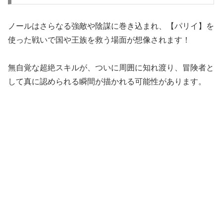
ノールはさらなる強敵や陰謀に巻き込まれ、【パリイ】を
使った戦いで国や王族を救う場面が想像されます！
無自覚な超絶スキルが、ついに周囲に知れ渡り、冒険者と
して真に認められる瞬間が描かれる可能性があります。