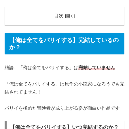
目次
【俺は全てをパリイする】完結しているの
か？
結論、「俺は全てをパリイする」は
完結していません
「俺は全てをパリイする」は原作の小説家になろうでも完
結されてません！
パリイを極めた冒険者が成り上がる姿が面白い作品です
【俺は全てをパリイする】いつ完結するのか？