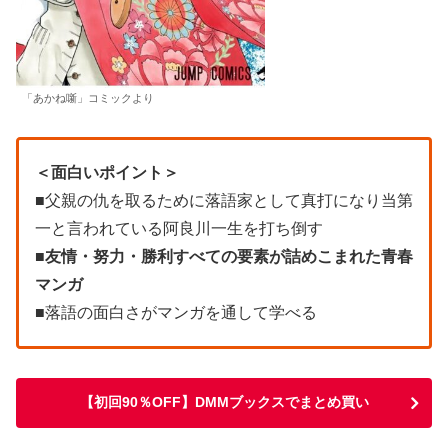
「あかね噺」コミックより
＜面白いポイント＞
■父親の仇を取るために落語家として真打になり当第
一と言われている阿良川一生を打ち倒す
■
友情・努力・勝利すべての要素が詰めこまれた青春
マンガ
■落語の面白さがマンガを通して学べる
【初回90％OFF】DMMブックスでまとめ買い