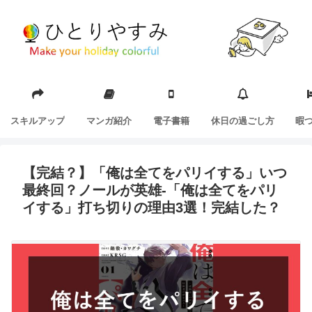
スキルアップ
マンガ紹介
電子書籍
休日の過ごし方
暇
【完結？】「俺は全てをパリイする」いつ
最終回？ノールが英雄-「俺は全てをパリ
イする」打ち切りの理由3選！完結した？