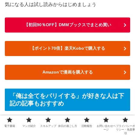
気になる人は試し読みからはじめましょう
【初回90％OFF】DMMブックスでまとめ買い
【ポイント70倍】楽天Koboで購入する
Amazonで漫画を購入する
「俺は全てをパリイする」が好きな人は下
記の記事もおすすめ
「俺は全てをパリイする」が好きな人はこちらの記事もお
電子書籍
マンガ紹介
スキルアップ
休日の過ごし方
活動報告
お問い合わせペ
プライバシーポ
ージ
リシー・免責事
すすめです
項