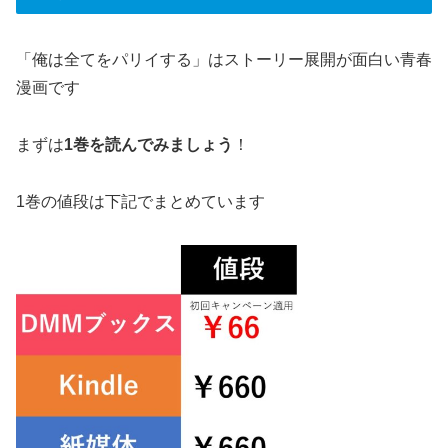
「俺は全てをパリイする」はストーリー展開が面白い青春
漫画です
まずは
1巻を読んでみましょう
！
1巻の値段は下記でまとめています