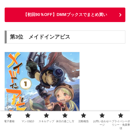
【初回90％OFF】DMMブックスでまとめ買い
第3位 メイドインアビス
電子書籍
マンガ紹介
スキルアップ
休日の過ごし方
活動報告
お問い合わせペ
プライバシーポ
ージ
リシー・免責事
項