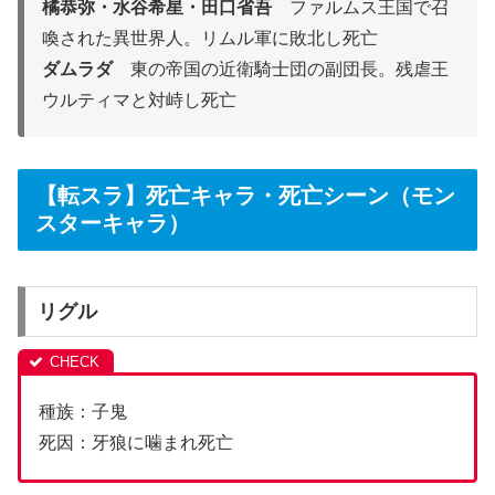
橘恭弥・水谷希星・田口省吾
ファルムス王国で召
喚された異世界人。リムル軍に敗北し死亡
ダムラダ
東の帝国の近衛騎士団の副団長。残虐王
ウルティマと対峙し死亡
【転スラ】死亡キャラ・死亡シーン（モン
スターキャラ）
リグル
種族：子鬼
死因：牙狼に噛まれ死亡