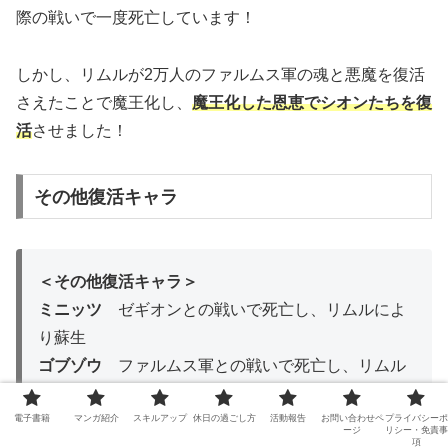
際の戦いで一度死亡しています！
しかし、リムルが2万人のファルムス軍の魂と悪魔を復活
さえたことで魔王化し、
魔王化した恩恵でシオンたちを復
活
させました！
その他復活キャラ
＜その他復活キャラ＞
ミニッツ
ゼギオンとの戦いで死亡し、リムルによ
り蘇生
ゴブゾウ
ファルムス軍との戦いで死亡し、リムル
により蘇生
電子書籍
マンガ紹介
スキルアップ
休日の過ごし方
活動報告
お問い合わせペ
プライバシーポ
ージ
リシー・免責事
項