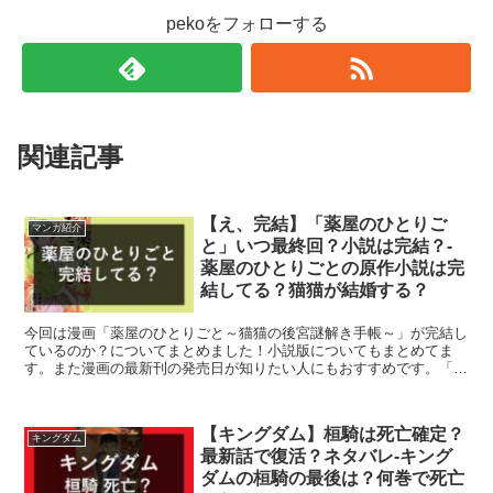
pekoをフォローする
関連記事
【え、完結】「薬屋のひとりご
マンガ紹介
と」いつ最終回？小説は完結？-
薬屋のひとりごとの原作小説は完
結してる？猫猫が結婚する？
今回は漫画「薬屋のひとりごと～猫猫の後宮謎解き手帳～」が完結し
ているのか？についてまとめました！小説版についてもまとめてま
す。また漫画の最新刊の発売日が知りたい人にもおすすめです。「薬
屋のひとりごと」は後宮で起こった毒に関する謎を解決していく大人
気ミステリー作品です。アニメも人気です
【キングダム】桓騎は死亡確定？
キングダム
最新話で復活？ネタバレ-キング
ダムの桓騎の最後は？何巻で死亡