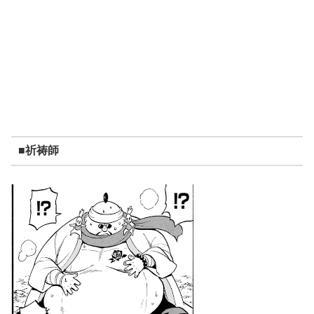
■
祈祷師