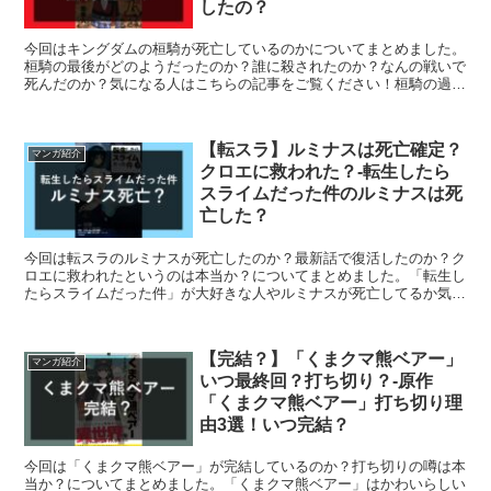
したの？
今回はキングダムの桓騎が死亡しているのかについてまとめました。
桓騎の最後がどのようだったのか？誰に殺されたのか？なんの戦いで
死んだのか？気になる人はこちらの記事をご覧ください！桓騎の過去
の秘密を知りたい人にもおススメの内容です。桓騎は趙国との戦い、
宜安城攻略で李牧に敗北し死亡しています！
【転スラ】ルミナスは死亡確定？
マンガ紹介
クロエに救われた？-転生したら
スライムだった件のルミナスは死
亡した？
今回は転スラのルミナスが死亡したのか？最新話で復活したのか？ク
ロエに救われたというのは本当か？についてまとめました。「転生し
たらスライムだった件」が大好きな人やルミナスが死亡してるか気に
なる人はこちらの記事をご覧ください。結論、ルミナス・バレンタイ
ンは死亡していません！
【完結？】「くまクマ熊ベアー」
マンガ紹介
いつ最終回？打ち切り？-原作
「くまクマ熊ベアー」打ち切り理
由3選！いつ完結？
今回は「くまクマ熊ベアー」が完結しているのか？打ち切りの噂は本
当か？についてまとめました。「くまクマ熊ベアー」はかわいらしい