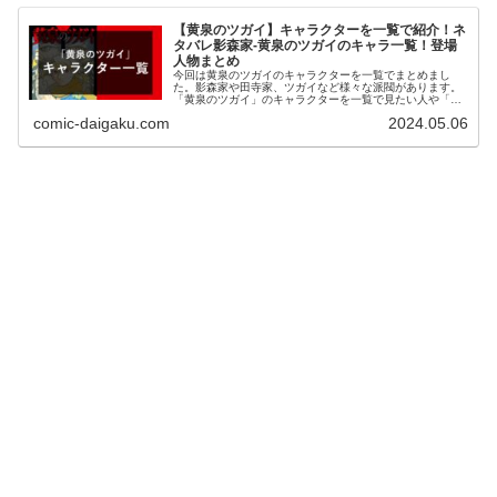
【黄泉のツガイ】キャラクターを一覧で紹介！ネ
タバレ影森家-黄泉のツガイのキャラ一覧！登場
人物まとめ
今回は黄泉のツガイのキャラクターを一覧でまとめまし
た。影森家や田寺家、ツガイなど様々な派閥があります。
「黄泉のツガイ」のキャラクターを一覧で見たい人や「黄
泉のツガイ」の単行本を買うか迷っている人はこちらの記
comic-daigaku.com
2024.05.06
事をご覧ください。＜主人公＞・ユル＜影森家＞・アサ・
ガブちゃん・影森ゴンゾウ....