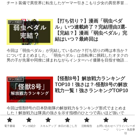
チート装備で異世界に転生したゲーマー引きこもり少女の異世界冒険
マンガです。「くまクマ熊ベアー」が完結しているか気になる人や
「くまクマ熊ベアー」の単行本を買うか迷っている人はこちらへ！
【打ち切り？】漫画「弱虫ペダ
マンガ紹介
ル」いつ連載終了？完結理由3選-
【完結？】漫画「弱虫ペダル」完
結はいつ？最終回は
今回は「弱虫ペダル」が完結しているのか？打ち切りの噂は本当か？
についてまとめました。「弱虫ペダル」は自転車に挑戦したオタクの
男の子が先輩や同僚に揉まれながらインターハイ優勝を目指す物語で
す。「弱虫ペダル」が完結しているか気になる人はこちらの記事をご
覧ください。
【怪獣8号】解放戦力ランキング
マンガ紹介
TOP10！強さは？-怪獣8号の解放
戦力一覧！強さランキングTOP10
今回は怪獣8号の日本防衛隊の解放戦力をランキング形式でまとめま
した！解放戦力は隊員の強さを示す指標のひとつで高いほど強いで
す。1位：鳴海弦 解放戦力 98%/2位：亜白ミナ 解放戦力 96%/3
位：四ノ宮キコル 解放戦力 94%/3位：四ノ宮ヒカリ 解放戦力
電子書籍
マンガ紹介
スキルアップ
休日の過ごし方
活動報告
お問い合わせペ
プライバシーポ
94%/5位：保科宗四郎 解放戦力 92%
ージ
リシー・免責事
項