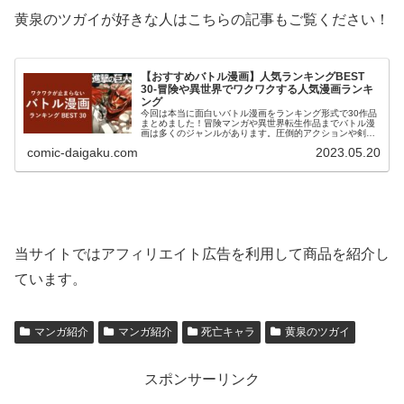
黄泉のツガイが好きな人はこちらの記事もご覧ください！
【おすすめバトル漫画】人気ランキングBEST
30-冒険や異世界でワクワクする人気漫画ランキ
ング
今回は本当に面白いバトル漫画をランキング形式で30作品
まとめました！冒険マンガや異世界転生作品までバトル漫
画は多くのジャンルがあります。圧倒的アクションや剣や
魔法、超能力などバトル漫画はワクワクする展開が溢れて
comic-daigaku.com
2023.05.20
ます！手に汗握る緊迫感と圧倒的なアクションが交錯する
バトル漫画の世界へようこそ！
当サイトではアフィリエイト広告を利用して商品を紹介し
ています。
マンガ紹介
マンガ紹介
死亡キャラ
黄泉のツガイ
スポンサーリンク