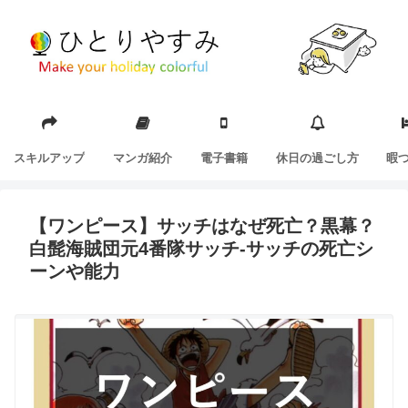
スキルアップ
マンガ紹介
電子書籍
休日の過ごし方
暇
【ワンピース】サッチはなぜ死亡？黒幕？
白髭海賊団元4番隊サッチ-サッチの死亡シ
ーンや能力