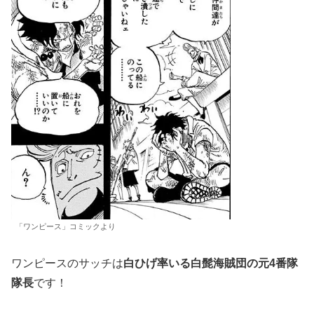
「ワンピース」コミックより
ワンピースのサッチは
白ひげ率いる白髭海賊団の元4番隊
隊長
です！