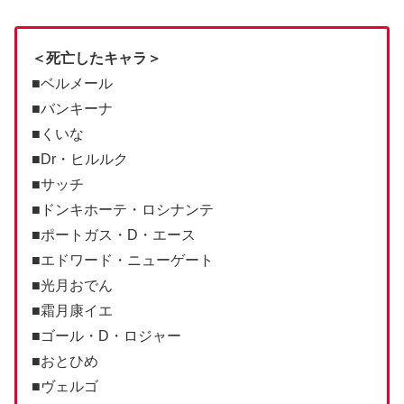
＜死亡したキャラ＞
■ベルメール
■バンキーナ
■くいな
■Dr・ヒルルク
■サッチ
■ドンキホーテ・ロシナンテ
■ポートガス・D・エース
■エドワード・ニューゲート
■光月おでん
■霜月康イエ
■ゴール・D・ロジャー
■おとひめ
■ヴェルゴ