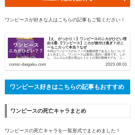
ワンピースが好きな人はこちらの記事もご覧ください！
【え、がっかり！】ワンピースのニカがひどい理
由 6選-【ワンピース】ニカが後付け過ぎ？ボニ
ーもニカって本当？なぜ
今回はワンピースのルフィの覚醒状態であるニカについて
まとめました。ワンピースは最高に面白い漫画です。しか
し、ゴムゴムの実が実はヒトヒトの実幻獣種モデル「ニ
カ」だったという設定は賛否両論あります。この記事では
comic-daigaku.com
2023.08.01
ワンピースのニカがひどいと言われる理由をランキング形
式でまとめました！
ワンピース好きはこちらの記事もおすすめ
ワンピースの死亡キャラまとめ
ワンピースの死亡キャラを一覧形式でまとめました！