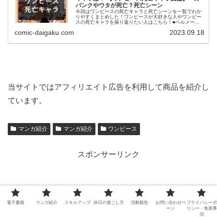
パンクやウタが死亡？死亡シーン
今回はワンピースの死亡キャラと死亡シーンを一覧でわか
りやすくまとめした！ワンピースが大好きな人やワンピー
スの死亡キャラを振り返りたい人はこちら！■ベルメール■
バンキーナ■サッチ■ドンキホーテ・ロシナンテ■ポートガ
comic-daigaku.com
2023.09.18
ス・D・エース■エドワード・ニューゲート■光月おでん■ゴ
ール・D・ロジャーなどなど、、
当サイトではアフィリエイト広告を利用して商品を紹介し
ています。
マンガ紹介
マンガ紹介
ワンピース
スポンサーリンク
電子書籍
マンガ紹介
スキルアップ
休日の過ごし方
活動報告
お問い合わせペ
プライバシーポ
ージ
リシー・免責事
項