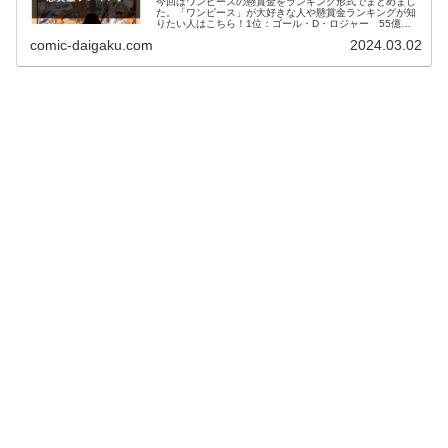
今回はワンピースの懸賞金をランキング形式でまとめまし
た。「ワンピース」が大好きな人や懸賞金ランキングが知
りたい人はこちら！1位：ゴール・D・ロジャー 55億
6480万2位：白ひげ 50億4600万3位：カイドウ 46億
comic-daigaku.com
2024.03.02
1110万4位：ビッグマム 43億8800万5位：シャンクス
40億4890万