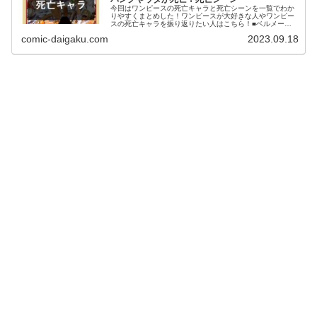
今回はワンピースの死亡キャラと死亡シーンを一覧でわか
りやすくまとめした！ワンピースが大好きな人やワンピー
スの死亡キャラを振り返りたい人はこちら！■ベルメール■
バンキーナ■サッチ■ドンキホーテ・ロシナンテ■ポートガ
comic-daigaku.com
2023.09.18
ス・D・エース■エドワード・ニューゲート■光月おでん■ゴ
ール・D・ロジャーなどなど、、